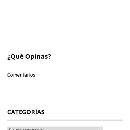
¿Qué Opinas?
Comentarios
Navegación
de
CATEGORÍAS
entradas
Categorías